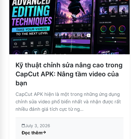
Kỹ thuật chỉnh sửa nâng cao trong
CapCut APK: Nâng tầm video của
bạn
CapCut APK hiện là một trong những ứng dụng
chỉnh sửa video phổ biến nhất và nhận được rất
nhiều đánh giá tích cực từ ng...
July 3, 2026
Đọc thêm
about Kỹ thuật chỉnh sửa nâng cao trong CapCut APK