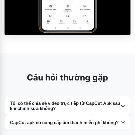
Câu hỏi thường gặp
Tôi có thể chia sẻ video trực tiếp từ CapCut Apk sau
khi chỉnh sửa không?
Có. CapCut Apk luôn hỏi người dùng sau khi họ hoàn tất
CapCut apk có cung cấp âm thanh miễn phí không?
chỉnh sửa xem họ có muốn chia sẻ tệp đã chỉnh sửa hay
Theo tôi, một trong những tính năng tuyệt vời nhất của
không. Họ được cung cấp các tùy chọn của một số nền