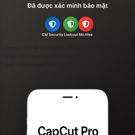
Đã được xác minh bảo mật
CM Security
Lookout
McAfee
Capcut APK an toàn 100%, đã được xác minh bởi nhiều
phần mềm quét virus và phần mềm độc hại. Bạn có thể
quét mỗi bản cập nhật để đảm bảo an toàn và sử dụng
mà không cần lo lắng!