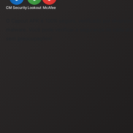
CM Security
Lookout
McAfee
O Capcut APK é 100% seguro, verificado por diversos 
malware. Você pode verificar a segurança de cada atua
sem preocupações!