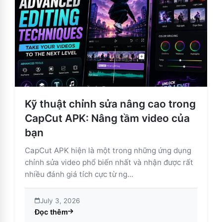
Kỹ thuật chỉnh sửa nâng cao trong
CapCut APK: Nâng tầm video của
bạn
CapCut APK hiện là một trong những ứng dụng
chỉnh sửa video phổ biến nhất và nhận được rất
nhiều đánh giá tích cực từ ng...
July 3, 2026
Đọc thêm
about Kỹ thuật chỉnh sửa nâng cao trong CapCut APK