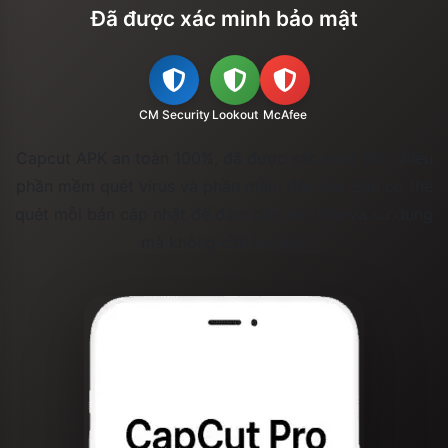
Đã được xác minh bảo mật
CM Security
Lookout
McAfee
Capcut APK an toàn 100%, đã được xác minh bởi nhiều
phần mềm quét virus và phần mềm độc hại. Bạn có thể
quét mỗi bản cập nhật để đảm bảo an toàn và sử dụng
mà không cần lo lắng!