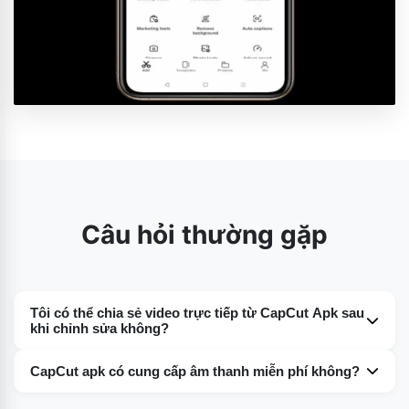
Câu hỏi thường gặp
Tôi có thể chia sẻ video trực tiếp từ CapCut Apk sau
khi chỉnh sửa không?
Có. CapCut Apk luôn hỏi người dùng sau khi họ hoàn tất
CapCut apk có cung cấp âm thanh miễn phí không?
chỉnh sửa xem họ có muốn chia sẻ tệp đã chỉnh sửa hay
Theo tôi, một trong những tính năng tuyệt vời nhất của
không. Họ được cung cấp các tùy chọn của một số nền