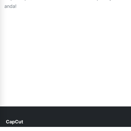
anda!
CapCut
help@capcut.net.pk