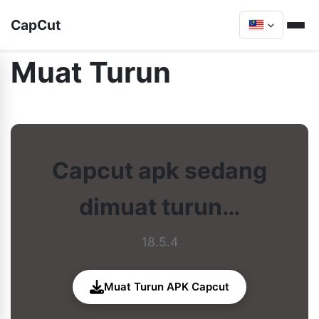
CapCut
Muat Turun
Capcut apk sedang
dimuat turun…
18.5.4
Muat Turun APK Capcut