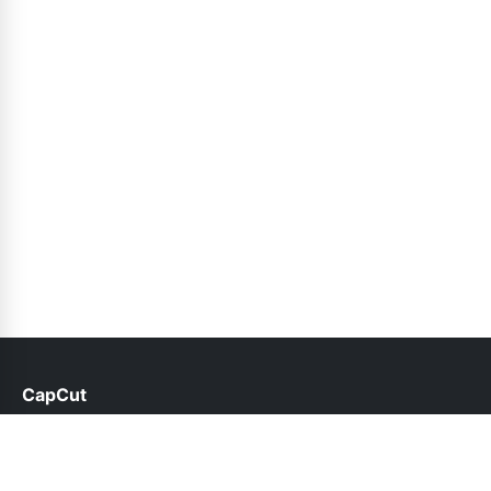
CapCut
help@capcut.net.pk