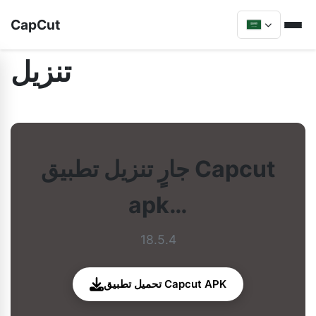
CapCut
تنزيل
جارٍ تنزيل تطبيق Capcut
apk…
18.5.4
تحميل تطبيق Capcut APK