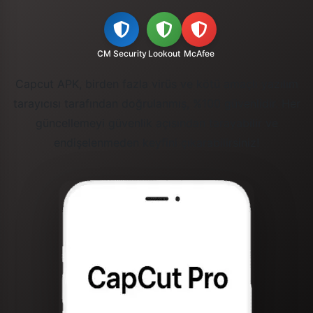
CM Security
Lookout
McAfee
Capcut APK, birden fazla virüs ve kötü amaçlı yazılım
tarayıcısı tarafından doğrulanmış, %100 güvenlidir. Her
güncellemeyi güvenlik açısından tarayabilir ve
endişelenmeden keyfini çıkarabilirsiniz!